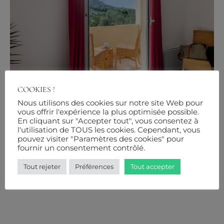
COOKIES !
Nous utilisons des cookies sur notre site Web pour
vous offrir l'expérience la plus optimisée possible.
En cliquant sur "Accepter tout", vous consentez à
APPARTEMENT 4/6 PERSONNES –
l'utilisation de TOUS les cookies. Cependant, vous
HELIOS 2
pouvez visiter "Paramètres des cookies" pour
fournir un consentement contrôlé.
60 m2 - Vue jardins
651€
/ semaine*
Tout rejeter
Préférences
Tout accepter