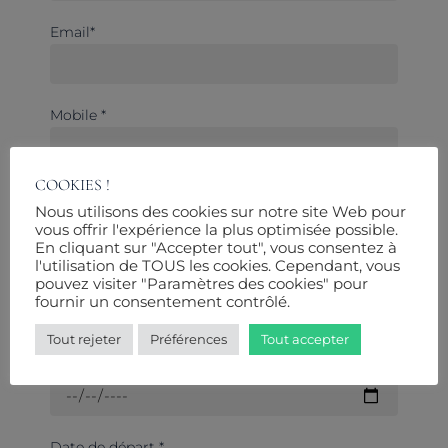
Email*
Mobile *
COOKIES !
Nombre d'adultes *
Nous utilisons des cookies sur notre site Web pour
vous offrir l'expérience la plus optimisée possible.
En cliquant sur "Accepter tout", vous consentez à
l'utilisation de TOUS les cookies. Cependant, vous
Nombre d'enfants
pouvez visiter "Paramètres des cookies" pour
fournir un consentement contrôlé.
Tout rejeter
Préférences
Tout accepter
Date d'arrivée *
Date de départ *