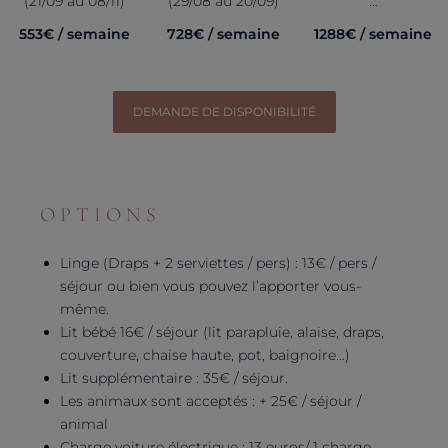
(21/09 au 08/11)
(29/08 au 20/09)
…
553€ / semaine
728€ / semaine
1288€ / semaine
DEMANDE DE DISPONIBILITÉ
OPTIONS
Linge (Draps + 2 serviettes / pers) : 13€ / pers /
séjour ou bien vous pouvez l’apporter vous-
même.
Lit bébé 16€ / séjour (lit parapluie, alaise, draps,
couverture, chaise haute, pot, baignoire…)
Lit supplémentaire : 35€ / séjour.
Les animaux sont acceptés : + 25€ / séjour /
animal
Charge voiture électrique : 13 euros/ 1 charge